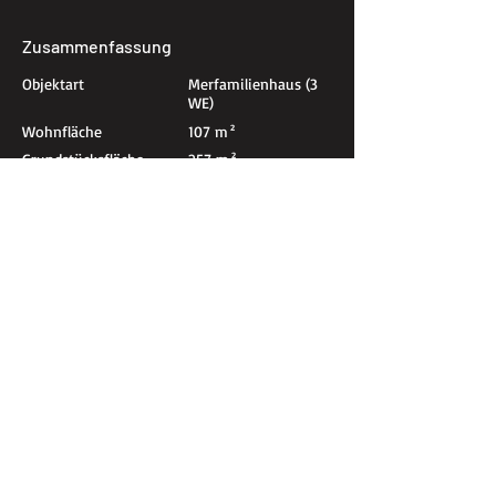
Zusammenfassung
Objektart
Merfamilienhaus (3
WE)
Wohnfläche
107 m²
Grundstücksfläche
257 m²
Anzahl Geschosse
1
Anzahl Schlafzimmer
4
Anzahl Bäder
1
Anzahl Stellplätze
0
Baujahr
1920
Letzte Modernisierung
2024
Energieeffizienzklasse
E
Ort der Immobilie
Schlossbergstraße, 55411 Bingen am Rhein,